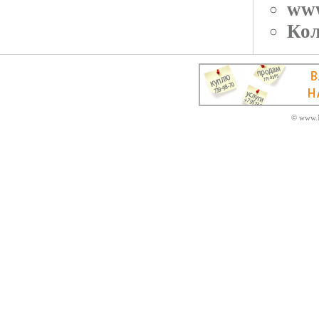
ww
Кол
© www.