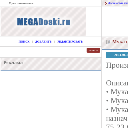
Мука пшеничная
Доски объявлен
Мука 
ПОИСК
|
ДОБАВИТЬ
|
РЕДАКТИРОВАТЬ
2024-06-
Реклама
Произ
Описа
• Мук
• Мука
• Мука
назнач
75-23 