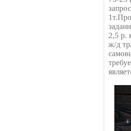
запрос
1т.Про
задани
2,5 р.
ж/д тр
самовы
требу
являет